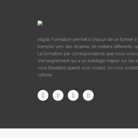
minim
exerci
dolore
SE
Intgral Formation permet à chacun de se former à d
tremplin vers des dizaines de métiers différents, qu
La formation par correspondance que nous vous 
d’enseignement qui a un avantage majeur sur les a
vous travaillez quand vous voulez, où vous voulez
rythme.