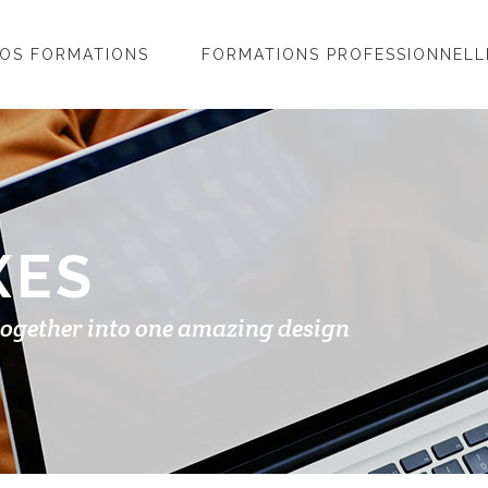
OS FORMATIONS
FORMATIONS PROFESSIONNELL
XES
together into one amazing design