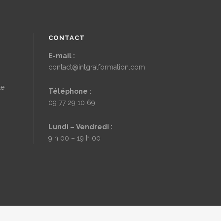
minim veniam, quis nostrud
exercitation ullamco laboris nisi
cta.
dolorem ipsum quia dolor sit dicta.
CONTACT
SEE MORE
E-mail :
contact@intgralformation.com
te
Téléphone :
09 77 29 10 69
Lundi – Vendredi :
9 h 00 – 19 h 00