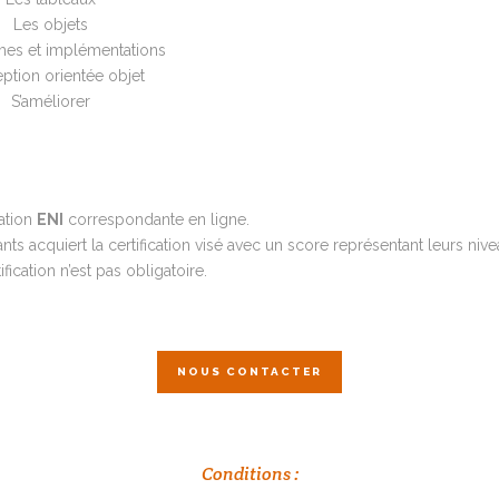
Les objets
mes et implémentations
ption orientée objet
S’améliorer
cation
ENI
correspondante en ligne.
s acquiert la certification visé avec un score représentant leurs nive
fication n’est pas obligatoire.
NOUS CONTACTER
Conditions :