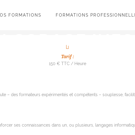
OS FORMATIONS
FORMATIONS PROFESSIONNELL
N CODAGE INF
Tarif :
150 € TTC / Heure
te – des formateurs expérimentés et compétents – souplesse, facilité
orcer ses connaissances dans un, ou plusieurs, langages informatiqu