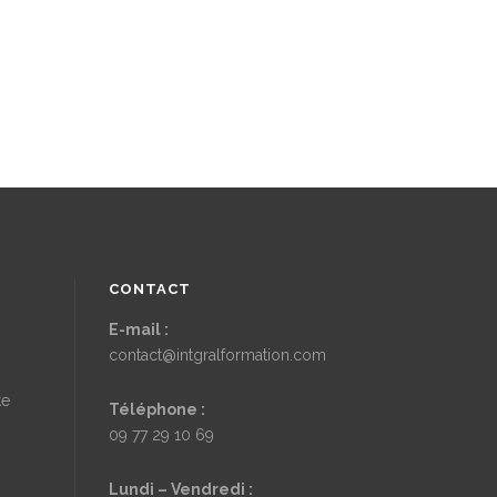
CONTACT
E-mail :
contact@intgralformation.com
te
Téléphone :
09 77 29 10 69
Lundi – Vendredi :