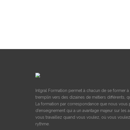
Intgral Formation permet à chacun de se former à d
tremplin vers des dizaines de métiers différents, qu
La formation par correspondance que nous vous 
d’enseignement qui a un avantage majeur sur les a
vous travaillez quand vous voulez, où vous voulez
rythme.