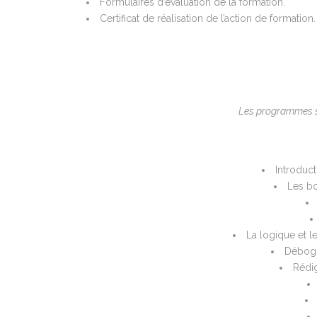
Formulaires d’évaluation de la formation.
Certificat de réalisation de l’action de
formation.
Les programmes so
Introduc
Les bo
La logique et l
Débog
Rédi