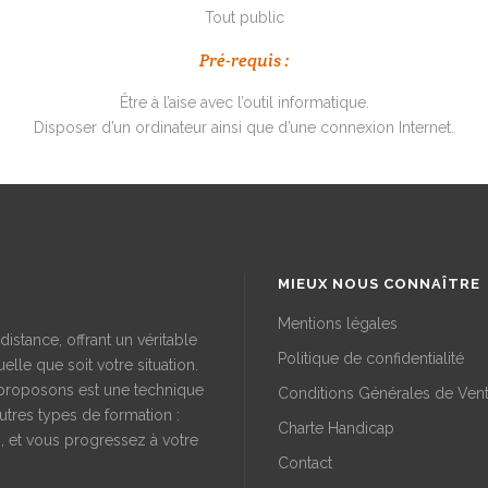
Tout public
Pré-requis :
Être à l’aise avec l’outil informatique.
Disposer d’un ordinateur ainsi que d’une connexion Internet.
MIEUX NOUS CONNAÎTRE
Mentions légales
istance, offrant un véritable
Politique de confidentialité
elle que soit votre situation.
proposons est une technique
Conditions Générales de Ven
utres types de formation :
Charte Handicap
, et vous progressez à votre
Contact