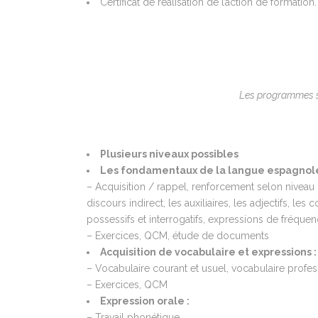
Certificat de réalisation de l’action de
formation.
Les programmes so
Plusieurs niveaux possibles
Les fondamentaux de la langue espagnole
– Acquisition / rappel, renforcement selon niveau
discours indirect, les auxiliaires, les adjectifs, le
possessifs et interrogatifs, expressions de fréqu
– Exercices, QCM, étude de documents
Acquisition de vocabulaire et expressions :
– Vocabulaire courant et usuel, vocabulaire prof
– Exercices, QCM
Expression orale :
– Travail phonétique