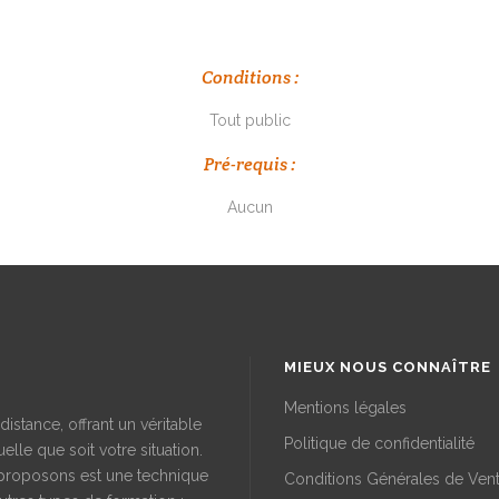
Conditions :
Tout public
Pré-requis :
Aucun
MIEUX NOUS CONNAÎTRE
Mentions légales
istance, offrant un véritable
Politique de confidentialité
elle que soit votre situation.
proposons est une technique
Conditions Générales de Ven