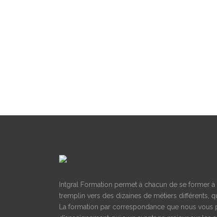
Intgral Formation permet à chacun de se former à d
tremplin vers des dizaines de métiers différents, qu
La formation par correspondance que nous vous 