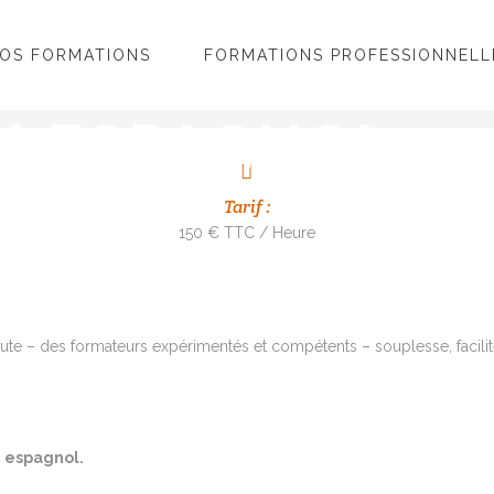
OS FORMATIONS
FORMATIONS PROFESSIONNELL
N ESPAGNOL
Tarif :
150 € TTC / Heure
te – des formateurs expérimentés et compétents – souplesse, facilité
n espagnol.