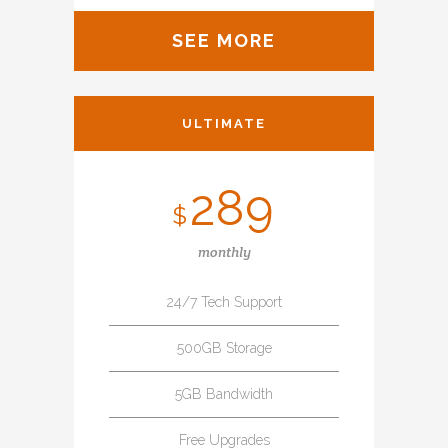
SEE MORE
ULTIMATE
289
$
monthly
24/7 Tech Support
500GB Storage
5GB Bandwidth
Free Upgrades