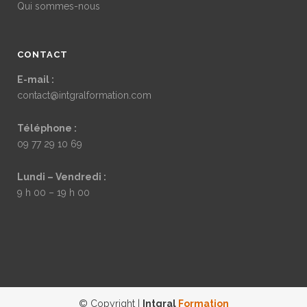
Qui sommes-nous
CONTACT
E-mail :
contact@intgralformation.com
Téléphone :
09 77 29 10 69
Lundi – Vendredi :
9 h 00 – 19 h 00
© Copyright |
Intgral
Formation