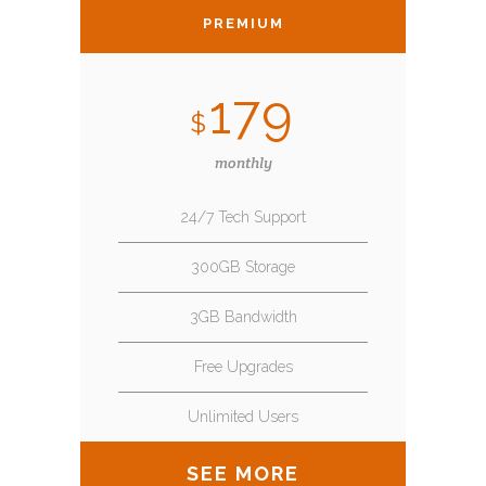
PREMIUM
179
$
monthly
24/7 Tech Support
300GB Storage
3GB Bandwidth
Free Upgrades
Unlimited Users
SEE MORE