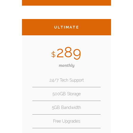
ULTIMATE
289
$
monthly
24/7 Tech Support
500GB Storage
5GB Bandwidth
Free Upgrades