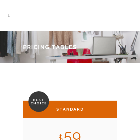
PRICING TABLES
BEST
CHOICE
STANDARD
59
$