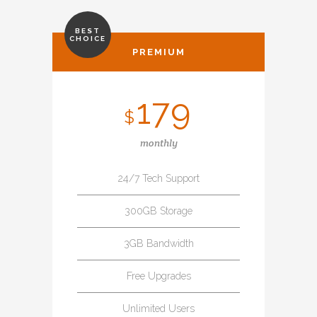
BEST
CHOICE
PREMIUM
179
$
monthly
24/7 Tech Support
300GB Storage
3GB Bandwidth
Free Upgrades
Unlimited Users