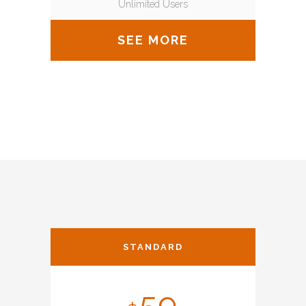
Unlimited Users
SEE MORE
STANDARD
59