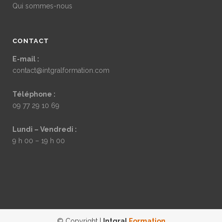
Qui sommes-nous
CONTACT
E-mail :
contact@intgralformation.com
Téléphone :
09 77 29 10 69
Lundi – Vendredi :
9 h 00 – 19 h 00
© Copyright |
Intgral
Formation